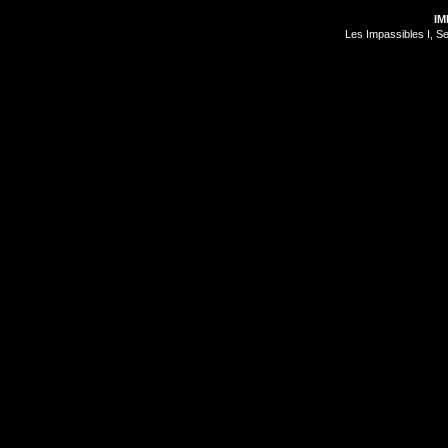
IM
Les Impassibles I, S