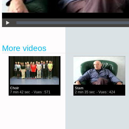
More videos
Choir
Stam
7 min 42 sec
- Vues : 571
2 min 35 sec
- Vues : 424