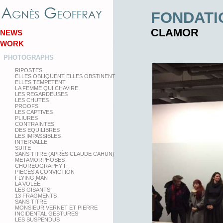
FONDATI
CLAMOR
NEWS
WORK
PHOTOGRAPHS
RIPOSTES
ELLES OBLIQUENT ELLES OBSTINENT
ELLES TEMPETENT
LA FEMME QUI CHAVIRE
LES REGARDEUSES
LES CHUTES
PROOFS
LES CAPTIVES
PLIURES
CONTRAINTES
DES EQUILIBRES
LES IMPASSIBLES
INTERVALLE
SUITE
SANS TITRE (APRÈS CLAUDE CAHUN)
METAMORPHOSES
CHOREOGRAPHY I
PIECES A CONVICTION
FLYING MAN
LA VOLÉE
LES GISANTS
13 FRAGMENTS
SANS TITRE
MONSIEUR VERNET ET PIERRE
INCIDENTAL GESTURES
LES SUSPENDUS