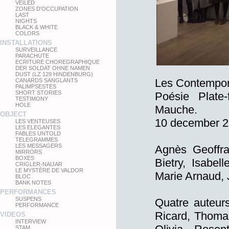
VEILED
ZONES D'OCCUPATION
LAST
NIGHTS
BLACK & WHITE
COLORS
INSTALLATIONS
SURVEILLANCE
PARACHUTE
ECRITURE CHOREGRAPHIQUE
DER SOLDAT OHNE NAMEN
DUST (LZ 129 HINDENBURG)
Les Contempora
CANARDS SANGLANTS
PALIMPSESTES
SHORT STORIES
Poésie Plate
TESTIMONY
HOLE
Mauche.
OBJECT
10 december 2
LES VENTEUSES
LES ELEGANTES
FABLES UNTOLD
TELEGRAMMES
LES MESSAGERS
Agnès Geoffr
MIRRORS
BOXES
Bietry, Isabe
CRIGLER-NAIJAR
LE MYSTÈRE DE VALDOR
Marie Arnaud, 
BLOC
BANK NOTES
PERFORMANCES
SUSPENS
Quatre auteurs
PERFORMANCE
Ricard, Thomas
VIDEOS
INTERVIEW
STAM