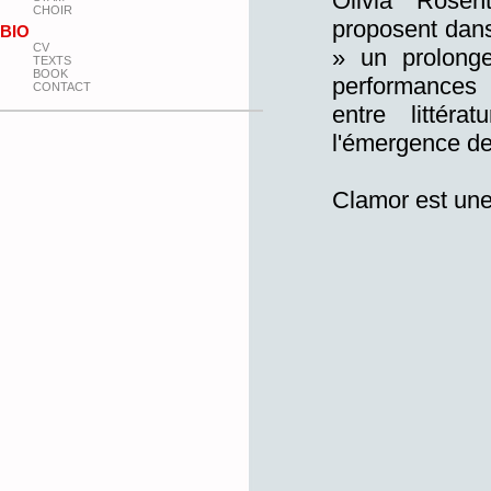
Olivia Rosen
CHOIR
proposent dans
BIO
CV
» un prolonge
TEXTS
BOOK
performances d
CONTACT
entre littéra
l'émergence de
Clamor est une