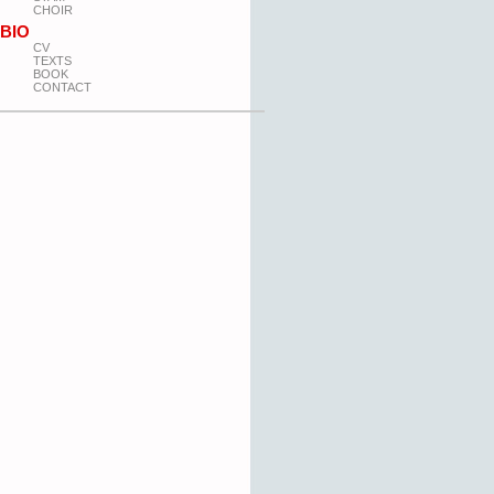
CHOIR
BIO
CV
TEXTS
BOOK
CONTACT