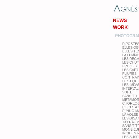
NEWS
WORK
PHOTOGRA
RIPOSTE
ELLES OB
ELLES T
LA FEMME
LES REG
LES CHU
PROOFS
LES CAPT
PLIURES
CONTRAI
DES EQUI
LES IMPA
INTERVAL
SUITE
SANS TIT
METAMOR
CHOREOG
PIECES A
FLYING M
LA VOLÉE
LES GISA
13 FRAG
SANS TIT
MONSIEUR
INCIDENT
LES SUS