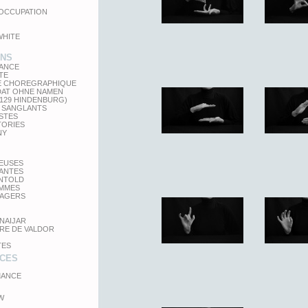
'OCCUPATION
WHITE
ONS
LANCE
TE
E CHOREGRAPHIQUE
DAT OHNE NAMEN
 129 HINDENBURG)
 SANGLANTS
STES
TORIES
NY
TEUSES
GANTES
UNTOLD
MMES
SAGERS
NAIJAR
RE DE VALDOR
TES
CES
ANCE
W