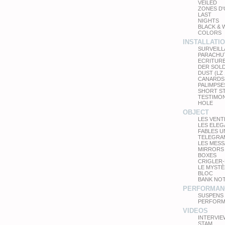
VEILED
ZONES D
LAST
NIGHTS
BLACK & 
COLORS
INSTALLATI
SURVEIL
PARACHU
ECRITUR
DER SOL
DUST (LZ
CANARDS
PALIMPSE
SHORT S
TESTIMO
HOLE
OBJECT
LES VEN
LES ELE
FABLES 
TELEGRA
LES MES
MIRRORS
BOXES
CRIGLER-
LE MYSTÈ
BLOC
BANK NO
PERFORMAN
SUSPENS
PERFORM
VIDEOS
INTERVIE
STAM