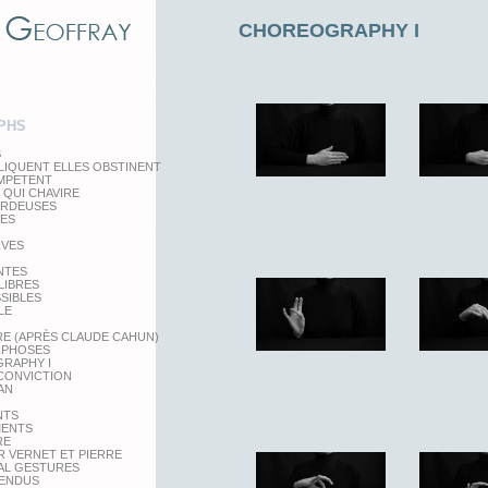
CHOREOGRAPHY I
PHS
S
LIQUENT ELLES OBSTINENT
EMPETENT
 QUI CHAVIRE
ARDEUSES
TES
IVES
NTES
LIBRES
SSIBLES
LE
RE (APRÈS CLAUDE CAHUN)
PHOSES
RAPHY I
 CONVICTION
AN
NTS
MENTS
RE
 VERNET ET PIERRE
AL GESTURES
PENDUS