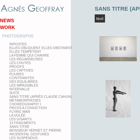
SANS TITRE (A
text
NEWS
WORK
PHOTOGRAPHS
RIPOSTES
ELLES OBLIQUENT ELLES OBSTINENT
ELLES TEMPETENT
LA FEMME QUI CHAVIRE
LES REGARDEUSES
LES CHUTES
PROOFS
LES CAPTIVES
PLIURES
CONTRAINTES
DES EQUILIBRES
LES IMPASSIBLES
INTERVALLE
SUITE
SANS TITRE (APRÈS CLAUDE CAHUN)
METAMORPHOSES
CHOREOGRAPHY I
PIECES A CONVICTION
FLYING MAN
LA VOLÉE
LES GISANTS
13 FRAGMENTS
SANS TITRE
MONSIEUR VERNET ET PIERRE
INCIDENTAL GESTURES
LES SUSPENDUS