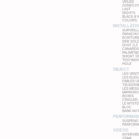
VEILED
ZONES D
LAST
NIGHTS
BLACK & 
COLORS
INSTALLATI
SURVEIL
PARACHU
ECRITUR
DER SOL
DUST (LZ
CANARDS
PALIMPSE
SHORT S
TESTIMO
HOLE
OBJECT
LES VEN
LES ELE
FABLES 
TELEGRA
LES MES
MIRRORS
BOXES
CRIGLER-
LE MYSTÈ
BLOC
BANK NO
PERFORMAN
SUSPENS
PERFORM
VIDEOS
INTERVIE
STAM