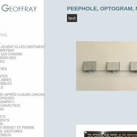
PEEPHOLE, OPTOGRAM,
text
PHS
S
LIQUENT ELLES OBSTINENT
EMPETENT
 QUI CHAVIRE
ARDEUSES
TES
IVES
NTES
LIBRES
SSIBLES
LE
RE (APRÈS CLAUDE CAHUN)
PHOSES
RAPHY I
 CONVICTION
AN
NTS
MENTS
RE
 VERNET ET PIERRE
AL GESTURES
PENDUS