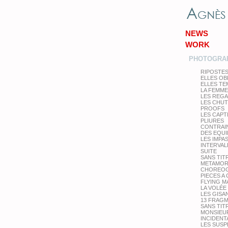
NEWS
WORK
PHOTOGRA
RIPOSTE
ELLES OB
ELLES T
LA FEMME
LES REG
LES CHU
PROOFS
LES CAPT
PLIURES
CONTRAI
DES EQUI
LES IMPA
INTERVAL
SUITE
SANS TIT
METAMOR
CHOREOG
PIECES A
FLYING M
LA VOLÉE
LES GISA
13 FRAG
SANS TIT
MONSIEUR
INCIDENT
LES SUS