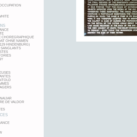
'OCCUPATION
WHITE
ONS
LANCE
TE
E CHOREGRAPHIQUE
DAT OHNE NAMEN
 129 HINDENBURG)
 SANGLANTS
STES
TORIES
NY
TEUSES
GANTES
UNTOLD
MMES
SAGERS
NAIJAR
RE DE VALDOR
TES
CES
ANCE
W