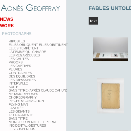
FABLES UNTOL
NEWS
text
WORK
PHOTOGRAPHS
RIPOSTES
ELLES OBLIQUENT ELLES OBSTINENT
ELLES TEMPETENT
LA FEMME QUI CHAVIRE
LES REGARDEUSES
LES CHUTES
PROOFS
LES CAPTIVES
PLIURES
CONTRAINTES
DES EQUILIBRES
LES IMPASSIBLES
INTERVALLE
SUITE
SANS TITRE (APRÈS CLAUDE CAHUN)
METAMORPHOSES
CHOREOGRAPHY I
PIECES A CONVICTION
FLYING MAN
LA VOLÉE
LES GISANTS
13 FRAGMENTS
SANS TITRE
MONSIEUR VERNET ET PIERRE
INCIDENTAL GESTURES
LES SUSPENDUS