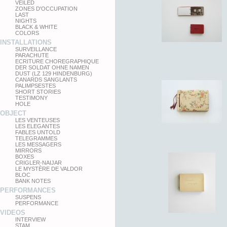
VEILED
ZONES D'OCCUPATION
LAST
NIGHTS
BLACK & WHITE
COLORS
INSTALLATIONS
SURVEILLANCE
PARACHUTE
ECRITURE CHOREGRAPHIQUE
DER SOLDAT OHNE NAMEN
DUST (LZ 129 HINDENBURG)
CANARDS SANGLANTS
PALIMPSESTES
SHORT STORIES
TESTIMONY
HOLE
OBJECT
LES VENTEUSES
LES ELEGANTES
FABLES UNTOLD
TELEGRAMMES
LES MESSAGERS
MIRRORS
BOXES
CRIGLER-NAIJAR
LE MYSTÈRE DE VALDOR
BLOC
BANK NOTES
PERFORMANCES
SUSPENS
PERFORMANCE
VIDEOS
INTERVIEW
STAM