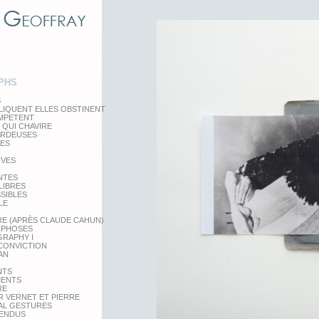
PHS
S
LIQUENT ELLES OBSTINENT
EMPETENT
 QUI CHAVIRE
ARDEUSES
TES
IVES
NTES
LIBRES
SSIBLES
LE
RE (APRÈS CLAUDE CAHUN)
PHOSES
RAPHY I
 CONVICTION
AN
NTS
MENTS
RE
 VERNET ET PIERRE
AL GESTURES
PENDUS