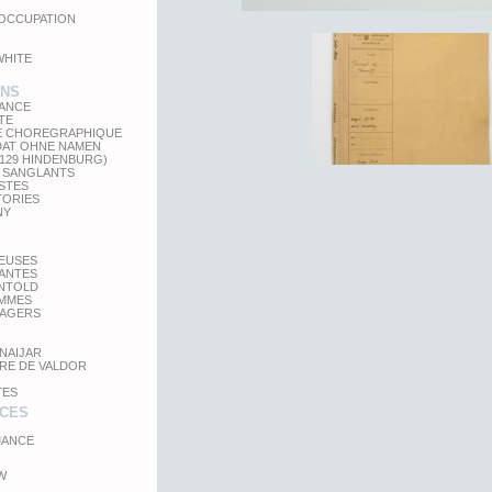
'OCCUPATION
WHITE
ONS
LANCE
TE
E CHOREGRAPHIQUE
DAT OHNE NAMEN
 129 HINDENBURG)
 SANGLANTS
STES
TORIES
NY
TEUSES
GANTES
UNTOLD
MMES
SAGERS
NAIJAR
RE DE VALDOR
TES
CES
ANCE
W