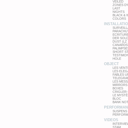
VEILED
ZONES D
LAST
NIGHTS
BLACK & 
COLORS
INSTALLATI
SURVEIL
PARACHU
ECRITUR
DER SOL
DUST (LZ
CANARDS
PALIMPSE
SHORT S
TESTIMO
HOLE
OBJECT
LES VEN
LES ELE
FABLES 
TELEGRA
LES MES
MIRRORS
BOXES
CRIGLER-
LE MYSTÈ
BLOC
BANK NO
PERFORMAN
SUSPENS
PERFORM
VIDEOS
INTERVIE
STAM