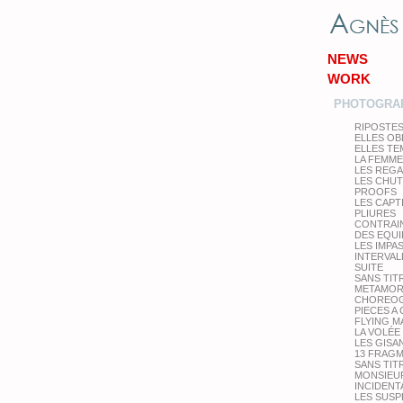
NEWS
WORK
PHOTOGRA
RIPOSTE
ELLES OB
ELLES T
LA FEMME
LES REG
LES CHU
PROOFS
LES CAPT
PLIURES
CONTRAI
DES EQUI
LES IMPA
INTERVAL
SUITE
SANS TIT
METAMOR
CHOREOG
PIECES A
FLYING M
LA VOLÉE
LES GISA
13 FRAG
SANS TIT
MONSIEUR
INCIDENT
LES SUS