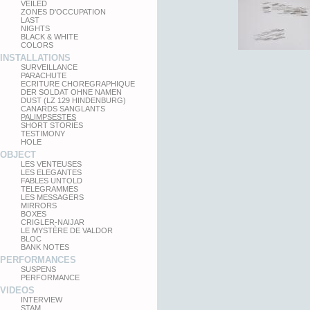
VEILED
ZONES D'OCCUPATION
LAST
NIGHTS
BLACK & WHITE
COLORS
INSTALLATIONS
SURVEILLANCE
PARACHUTE
ECRITURE CHOREGRAPHIQUE
DER SOLDAT OHNE NAMEN
DUST (LZ 129 HINDENBURG)
CANARDS SANGLANTS
PALIMPSESTES
SHORT STORIES
TESTIMONY
HOLE
OBJECT
LES VENTEUSES
LES ELEGANTES
FABLES UNTOLD
TELEGRAMMES
LES MESSAGERS
MIRRORS
BOXES
CRIGLER-NAIJAR
LE MYSTÈRE DE VALDOR
BLOC
BANK NOTES
PERFORMANCES
SUSPENS
PERFORMANCE
VIDEOS
INTERVIEW
STAM