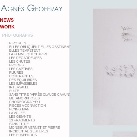
NEWS
WORK
PHOTOGRAPHS
RIPOSTES
ELLES OBLIQUENT ELLES OBSTINENT
ELLES TEMPETENT
LA FEMME QUI CHAVIRE
LES REGARDEUSES
LES CHUTES
PROOFS
LES CAPTIVES
PLIURES
CONTRAINTES
DES EQUILIBRES
LES IMPASSIBLES
INTERVALLE
SUITE
SANS TITRE (APRÈS CLAUDE CAHUN)
METAMORPHOSES
CHOREOGRAPHY I
PIECES A CONVICTION
FLYING MAN
LA VOLÉE
LES GISANTS
13 FRAGMENTS
SANS TITRE
MONSIEUR VERNET ET PIERRE
INCIDENTAL GESTURES
LES SUSPENDUS