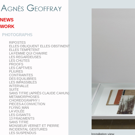
NEWS
WORK
PHOTOGRAPHS
RIPOSTES
ELLES OBLIQUENT ELLES OBSTINENT
ELLES TEMPETENT
LA FEMME QUI CHAVIRE
LES REGARDEUSES
LES CHUTES
PROOFS
LES CAPTIVES
PLIURES
CONTRAINTES
DES EQUILIBRES
LES IMPASSIBLES
INTERVALLE
SUITE
SANS TITRE (APRÈS CLAUDE CAHUN)
METAMORPHOSES
CHOREOGRAPHY I
PIECES A CONVICTION
FLYING MAN
LA VOLÉE
LES GISANTS
13 FRAGMENTS
SANS TITRE
MONSIEUR VERNET ET PIERRE
INCIDENTAL GESTURES
LES SUSPENDUS
Installation view