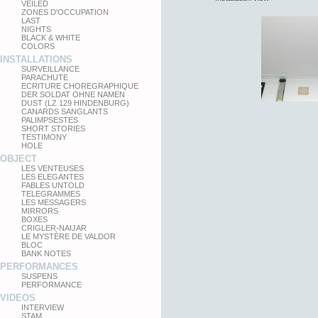
VEILED
ZONES D'OCCUPATION
LAST
NIGHTS
BLACK & WHITE
COLORS
INSTALLATIONS
SURVEILLANCE
PARACHUTE
ECRITURE CHOREGRAPHIQUE
DER SOLDAT OHNE NAMEN
DUST (LZ 129 HINDENBURG)
CANARDS SANGLANTS
PALIMPSESTES
SHORT STORIES
TESTIMONY
HOLE
OBJECT
LES VENTEUSES
LES ELEGANTES
FABLES UNTOLD
TELEGRAMMES
LES MESSAGERS
MIRRORS
BOXES
CRIGLER-NAIJAR
LE MYSTÈRE DE VALDOR
BLOC
BANK NOTES
PERFORMANCES
SUSPENS
PERFORMANCE
VIDEOS
INTERVIEW
STAM