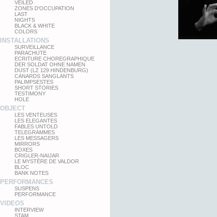
VEILED
ZONES D'OCCUPATION
LAST
NIGHTS
BLACK & WHITE
COLORS
INSTALLATIONS
SURVEILLANCE
PARACHUTE
ECRITURE CHOREGRAPHIQUE
DER SOLDAT OHNE NAMEN
DUST (LZ 129 HINDENBURG)
CANARDS SANGLANTS
PALIMPSESTES
SHORT STORIES
TESTIMONY
HOLE
OBJECT
LES VENTEUSES
LES ELEGANTES
FABLES UNTOLD
TELEGRAMMES
LES MESSAGERS
MIRRORS
BOXES
CRIGLER-NAIJAR
LE MYSTÈRE DE VALDOR
BLOC
BANK NOTES
PERFORMANCES
SUSPENS
PERFORMANCE
VIDEOS
INTERVIEW
STAM