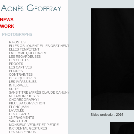
NEWS
WORK
PHOTOGRAPHS
RIPOSTES
ELLES OBLIQUENT ELLES OBSTINENT
ELLES TEMPETENT
LA FEMME QUI CHAVIRE
LES REGARDEUSES
LES CHUTES
PROOFS
LES CAPTIVES
PLIURES
CONTRAINTES
DES EQUILIBRES
LES IMPASSIBLES
INTERVALLE
SUITE
SANS TITRE (APRÈS CLAUDE CAHUN)
METAMORPHOSES
CHOREOGRAPHY I
PIECES A CONVICTION
FLYING MAN
LA VOLÉE
LES GISANTS
Slides projection, 2016
13 FRAGMENTS
SANS TITRE
MONSIEUR VERNET ET PIERRE
INCIDENTAL GESTURES
LES SUSPENDUS