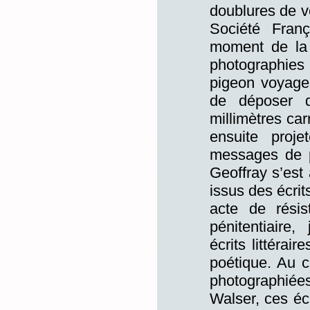
doublures de 
Société Fran
moment de la 
photographies 
pigeon voyageu
de déposer d
millimètres ca
ensuite proj
messages de 
Geoffray s’est
issus des écrit
acte de rési
pénitentiaire, 
écrits littérai
poétique. Au 
photographiée
Walser, ces écr