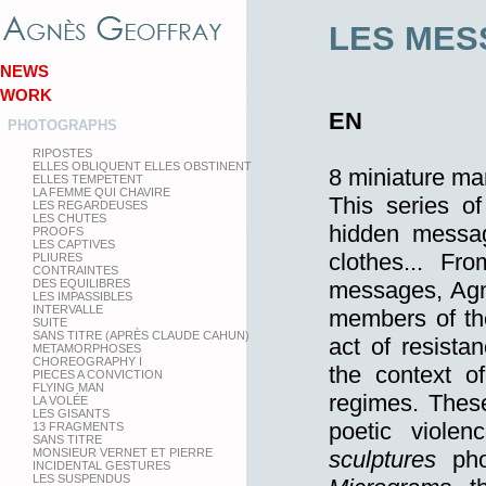
LES MES
NEWS
WORK
EN
PHOTOGRAPHS
RIPOSTES
ELLES OBLIQUENT ELLES OBSTINENT
8 miniature ma
ELLES TEMPETENT
LA FEMME QUI CHAVIRE
This series o
LES REGARDEUSES
LES CHUTES
hidden messag
PROOFS
LES CAPTIVES
clothes... F
PLIURES
CONTRAINTES
DES EQUILIBRES
messages, Agnè
LES IMPASSIBLES
INTERVALLE
members of the
SUITE
SANS TITRE (APRÈS CLAUDE CAHUN)
act of resista
METAMORPHOSES
CHOREOGRAPHY I
the context of
PIECES A CONVICTION
FLYING MAN
regimes. These 
LA VOLÉE
LES GISANTS
poetic violen
13 FRAGMENTS
SANS TITRE
MONSIEUR VERNET ET PIERRE
sculptures
pho
INCIDENTAL GESTURES
LES SUSPENDUS