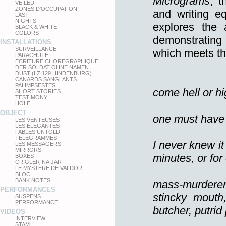
Micrograms
, t
VEILED
ZONES D'OCCUPATION
and writing e
LAST
NIGHTS
explores the 
BLACK & WHITE
COLORS
demonstrating
INSTALLATIONS
SURVEILLANCE
which meets th
PARACHUTE
ECRITURE CHOREGRAPHIQUE
DER SOLDAT OHNE NAMEN
DUST (LZ 129 HINDENBURG)
CANARDS SANGLANTS
PALIMPSESTES
come hell or h
SHORT STORIES
TESTIMONY
HOLE
OBJECT
one must have 
LES VENTEUSES
LES ELEGANTES
FABLES UNTOLD
TELEGRAMMES
I never knew it
LES MESSAGERS
MIRRORS
minutes, or for 
BOXES
CRIGLER-NAIJAR
LE MYSTÈRE DE VALDOR
BLOC
BANK NOTES
mass-murdere
PERFORMANCES
stincky mouth
SUSPENS
PERFORMANCE
butcher, putri
VIDEOS
INTERVIEW
STAM