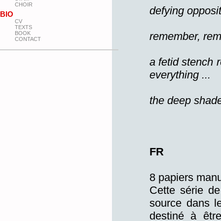
CHOIR
defying opposi
BIO
CV
TEXTS
BOOK
remember, rem
CONTACT
a fetid stench 
everything ...
the deep shade
FR
8 papiers manu
Cette série d
source dans l
destiné à êtr