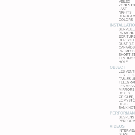
VEILED
ZONES D
LAST
NIGHTS
BLACK & 
COLORS
INSTALLATI
SURVEIL
PARACHU
ECRITUR
DER SOL
DUST (LZ
CANARDS
PALIMPSE
SHORT S
TESTIMO
HOLE
OBJECT
LES VEN
LES ELE
FABLES 
TELEGRA
LES MES
MIRRORS
BOXES
CRIGLER-
LE MYSTÈ
BLOC
BANK NO
PERFORMAN
SUSPENS
PERFORM
VIDEOS
INTERVIE
STAM