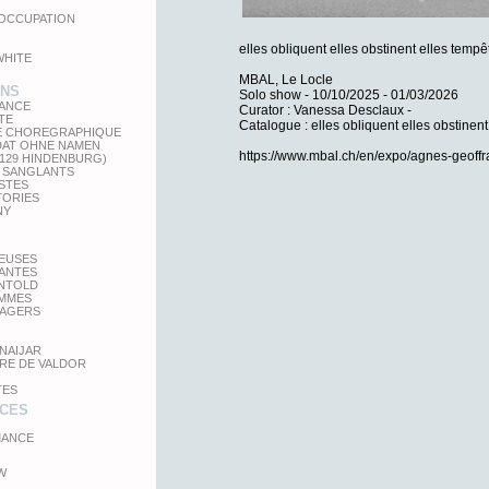
'OCCUPATION
elles obliquent elles obstinent elles tempê
WHITE
MBAL, Le Locle
ONS
Solo show - 10/10/2025 - 01/03/2026
LANCE
Curator : Vanessa Desclaux -
TE
Catalogue : elles obliquent elles obstinent
E CHOREGRAPHIQUE
DAT OHNE NAMEN
https://www.mbal.ch/en/expo/agnes-geoff
 129 HINDENBURG)
 SANGLANTS
STES
TORIES
NY
TEUSES
GANTES
UNTOLD
MMES
SAGERS
NAIJAR
RE DE VALDOR
TES
CES
ANCE
W