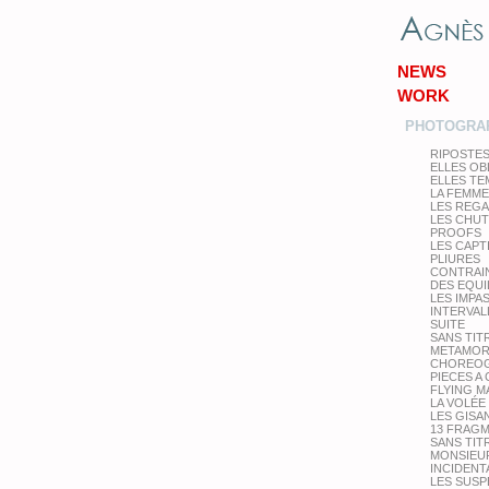
NEWS
WORK
PHOTOGRA
RIPOSTE
ELLES OB
ELLES T
LA FEMME
LES REG
LES CHU
PROOFS
LES CAPT
PLIURES
CONTRAI
DES EQUI
LES IMPA
INTERVAL
SUITE
SANS TIT
METAMOR
CHOREOG
PIECES A
FLYING M
LA VOLÉE
LES GISA
13 FRAG
SANS TIT
MONSIEUR
INCIDENT
LES SUS