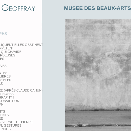
MUSEE DES BEAUX-ARTS,
PHS
S
LIQUENT ELLES OBSTINENT
EMPETENT
 QUI CHAVIRE
ARDEUSES
TES
IVES
NTES
LIBRES
SSIBLES
LE
RE (APRÈS CLAUDE CAHUN)
PHOSES
RAPHY I
 CONVICTION
AN
NTS
MENTS
RE
 VERNET ET PIERRE
AL GESTURES
PENDUS