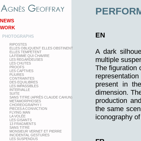
PERFOR
NEWS
WORK
EN
PHOTOGRAPHS
RIPOSTES
ELLES OBLIQUENT ELLES OBSTINENT
A dark silhoue
ELLES TEMPETENT
LA FEMME QUI CHAVIRE
multiple suspe
LES REGARDEUSES
LES CHUTES
The figuration 
PROOFS
LES CAPTIVES
representation 
PLIURES
CONTRAINTES
DES EQUILIBRES
present in th
LES IMPASSIBLES
INTERVALLE
dimension. The
SUITE
SANS TITRE (APRÈS CLAUDE CAHUN)
production and
METAMORPHOSES
CHOREOGRAPHY I
the same scene
PIECES A CONVICTION
FLYING MAN
iconography of 
LA VOLÉE
LES GISANTS
13 FRAGMENTS
SANS TITRE
MONSIEUR VERNET ET PIERRE
INCIDENTAL GESTURES
LES SUSPENDUS