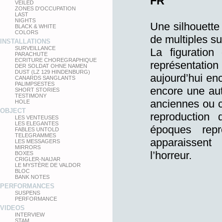
FR
VEILED
ZONES D'OCCUPATION
LAST
NIGHTS
Une silhouette
BLACK & WHITE
COLORS
de multiples s
INSTALLATIONS
SURVEILLANCE
La figuration
PARACHUTE
ECRITURE CHOREGRAPHIQUE
représentation
DER SOLDAT OHNE NAMEN
DUST (LZ 129 HINDENBURG)
aujourd’hui en
CANARDS SANGLANTS
PALIMPSESTES
encore une aut
SHORT STORIES
TESTIMONY
anciennes ou c
HOLE
OBJECT
reproduction 
LES VENTEUSES
LES ELEGANTES
époques rep
FABLES UNTOLD
TELEGRAMMES
apparaissent
LES MESSAGERS
MIRRORS
l’horreur.
BOXES
CRIGLER-NAIJAR
LE MYSTÈRE DE VALDOR
BLOC
BANK NOTES
PERFORMANCES
SUSPENS
PERFORMANCE
VIDEOS
INTERVIEW
STAM