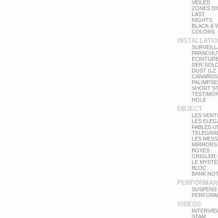
VEILED
ZONES D
LAST
NIGHTS
BLACK & 
COLORS
INSTALLATI
SURVEIL
PARACHU
ECRITUR
DER SOL
DUST (LZ
CANARDS
PALIMPSE
SHORT S
TESTIMO
HOLE
OBJECT
LES VEN
LES ELE
FABLES 
TELEGRA
LES MES
MIRRORS
BOXES
CRIGLER-
LE MYSTÈ
BLOC
BANK NO
PERFORMAN
SUSPENS
PERFORM
VIDEOS
INTERVIE
STAM