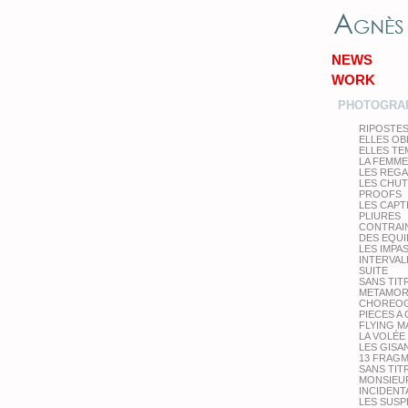
NEWS
WORK
PHOTOGRA
RIPOSTE
ELLES OB
ELLES T
LA FEMME
LES REG
LES CHU
PROOFS
LES CAPT
PLIURES
CONTRAI
DES EQUI
LES IMPA
INTERVAL
SUITE
SANS TIT
METAMOR
CHOREOG
PIECES A
FLYING M
LA VOLÉE
LES GISA
13 FRAG
SANS TIT
MONSIEUR
INCIDENT
LES SUS