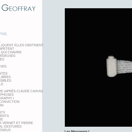
PHS
S
LIQUENT ELLES OBSTINENT
EMPETENT
 QUI CHAVIRE
ARDEUSES
TES
IVES
NTES
LIBRES
SSIBLES
LE
RE (APRÈS CLAUDE CAHUN)
PHOSES
RAPHY I
 CONVICTION
AN
NTS
MENTS
RE
 VERNET ET PIERRE
AL GESTURES
PENDUS
Les Messagers I