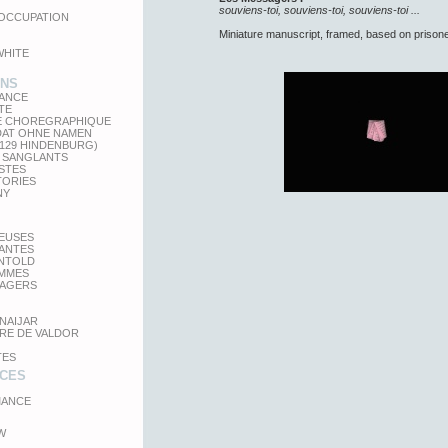
souviens-toi, souviens-toi, souviens-toi ...
'OCCUPATION
Miniature manuscript, framed, based on prisone
WHITE
ONS
LANCE
TE
E CHOREGRAPHIQUE
DAT OHNE NAMEN
 129 HINDENBURG)
 SANGLANTS
STES
TORIES
NY
TEUSES
GANTES
UNTOLD
MMES
SAGERS
NAIJAR
RE DE VALDOR
TES
CES
ANCE
W