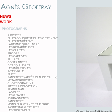
NEWS
WORK
PHOTOGRAPHS
RIPOSTES
ELLES OBLIQUENT ELLES OBSTINENT
ELLES TEMPETENT
LA FEMME QUI CHAVIRE
LES REGARDEUSES
LES CHUTES
PROOFS
LES CAPTIVES
PLIURES
CONTRAINTES
DES EQUILIBRES
LES IMPASSIBLES
INTERVALLE
SUITE
SANS TITRE (APRÈS CLAUDE CAHUN)
METAMORPHOSES
CHOREOGRAPHY I
PIECES A CONVICTION
FLYING MAN
LA VOLÉE
LES GISANTS
13 FRAGMENTS
SANS TITRE
MONSIEUR VERNET ET PIERRE
INCIDENTAL GESTURES
LES SUSPENDUS
Vitrine, pieces of silk typew