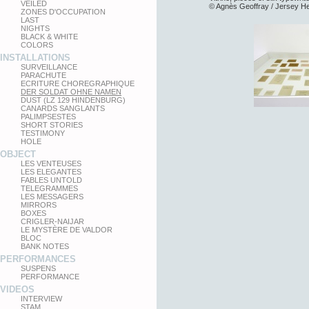
VEILED
© Agnès Geoffray / Jersey He
ZONES D'OCCUPATION
LAST
NIGHTS
BLACK & WHITE
COLORS
INSTALLATIONS
SURVEILLANCE
PARACHUTE
ECRITURE CHOREGRAPHIQUE
DER SOLDAT OHNE NAMEN
DUST (LZ 129 HINDENBURG)
CANARDS SANGLANTS
PALIMPSESTES
SHORT STORIES
TESTIMONY
HOLE
OBJECT
LES VENTEUSES
LES ELEGANTES
FABLES UNTOLD
TELEGRAMMES
LES MESSAGERS
MIRRORS
BOXES
CRIGLER-NAIJAR
LE MYSTÈRE DE VALDOR
BLOC
BANK NOTES
PERFORMANCES
SUSPENS
PERFORMANCE
VIDEOS
INTERVIEW
STAM