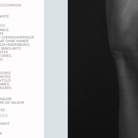
'OCCUPATION
WHITE
ONS
LANCE
TE
E CHOREGRAPHIQUE
DAT OHNE NAMEN
 129 HINDENBURG)
 SANGLANTS
STES
TORIES
NY
TEUSES
GANTES
UNTOLD
MMES
SAGERS
NAIJAR
RE DE VALDOR
TES
CES
ANCE
W