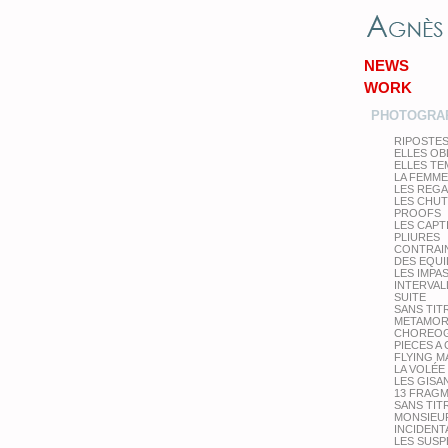
NEWS
WORK
PHOTOGRA
RIPOSTE
ELLES OB
ELLES T
LA FEMME
LES REG
LES CHU
PROOFS
LES CAPT
PLIURES
CONTRAI
DES EQUI
LES IMPA
INTERVAL
SUITE
SANS TIT
METAMOR
CHOREOG
PIECES A
FLYING M
LA VOLÉE
LES GISA
13 FRAG
SANS TIT
MONSIEUR
INCIDENT
LES SUS