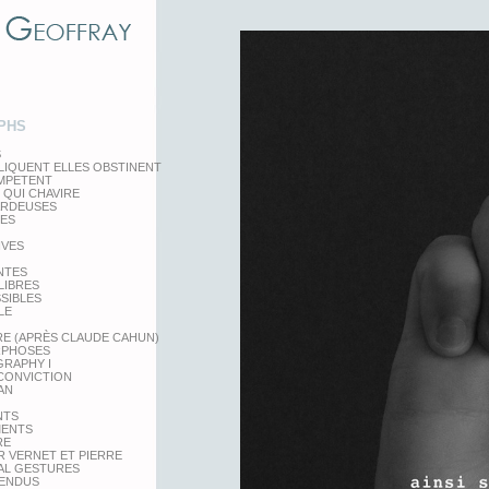
PHS
S
LIQUENT ELLES OBSTINENT
EMPETENT
 QUI CHAVIRE
ARDEUSES
TES
IVES
NTES
LIBRES
SSIBLES
LE
RE (APRÈS CLAUDE CAHUN)
PHOSES
RAPHY I
 CONVICTION
AN
NTS
MENTS
RE
 VERNET ET PIERRE
AL GESTURES
PENDUS