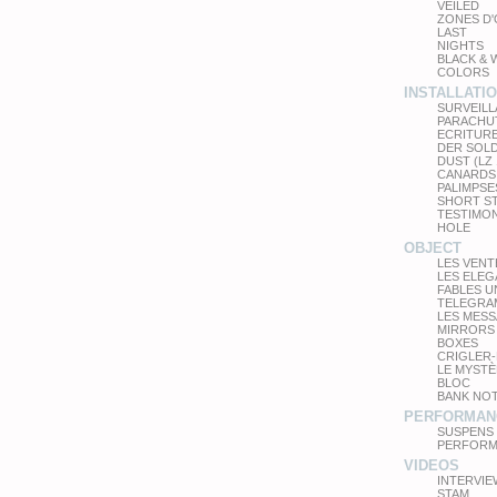
VEILED
ZONES D
LAST
NIGHTS
BLACK & 
COLORS
INSTALLATI
SURVEIL
PARACHU
ECRITUR
DER SOL
DUST (LZ
CANARDS
PALIMPSE
SHORT S
TESTIMO
HOLE
OBJECT
LES VEN
LES ELE
FABLES 
TELEGRA
LES MES
MIRRORS
BOXES
CRIGLER-
LE MYSTÈ
BLOC
BANK NO
PERFORMAN
SUSPENS
PERFORM
VIDEOS
INTERVIE
STAM