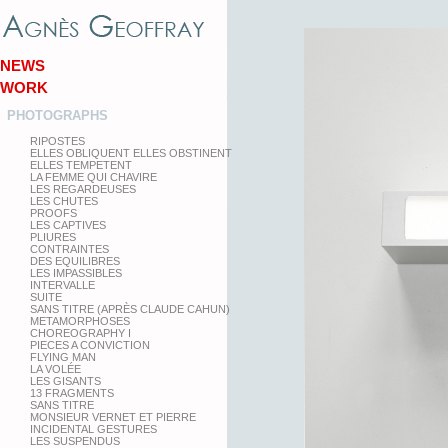
NEWS
WORK
PHOTOGRAPHS
RIPOSTES
ELLES OBLIQUENT ELLES OBSTINENT
ELLES TEMPETENT
LA FEMME QUI CHAVIRE
LES REGARDEUSES
LES CHUTES
PROOFS
LES CAPTIVES
PLIURES
CONTRAINTES
DES EQUILIBRES
LES IMPASSIBLES
INTERVALLE
SUITE
SANS TITRE (APRÈS CLAUDE CAHUN)
METAMORPHOSES
CHOREOGRAPHY I
PIECES A CONVICTION
FLYING MAN
LA VOLÉE
LES GISANTS
13 FRAGMENTS
SANS TITRE
MONSIEUR VERNET ET PIERRE
INCIDENTAL GESTURES
LES SUSPENDUS