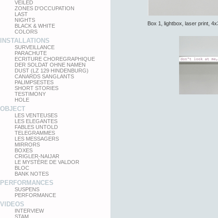
VEILED
ZONES D'OCCUPATION
LAST
NIGHTS
Box 1, lightbox, laser print, 
BLACK & WHITE
COLORS
INSTALLATIONS
SURVEILLANCE
PARACHUTE
ECRITURE CHOREGRAPHIQUE
DER SOLDAT OHNE NAMEN
DUST (LZ 129 HINDENBURG)
CANARDS SANGLANTS
PALIMPSESTES
SHORT STORIES
TESTIMONY
HOLE
OBJECT
LES VENTEUSES
LES ELEGANTES
FABLES UNTOLD
TELEGRAMMES
LES MESSAGERS
MIRRORS
BOXES
CRIGLER-NAIJAR
LE MYSTÈRE DE VALDOR
BLOC
BANK NOTES
PERFORMANCES
SUSPENS
PERFORMANCE
VIDEOS
INTERVIEW
STAM