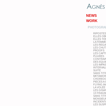
NEWS
WORK
PHOTOGRA
RIPOSTE
ELLES OB
ELLES T
LA FEMME
LES REG
LES CHU
PROOFS
LES CAPT
PLIURES
CONTRAI
DES EQUI
LES IMPA
INTERVAL
SUITE
SANS TIT
METAMOR
CHOREOG
PIECES A
FLYING M
LA VOLÉE
LES GISA
13 FRAG
SANS TIT
MONSIEUR
INCIDENT
LES SUS