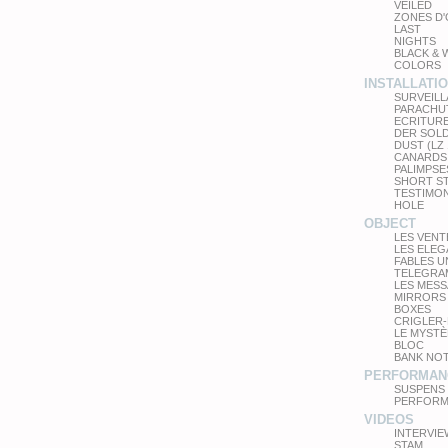
VEILED
ZONES D
LAST
NIGHTS
BLACK & 
COLORS
INSTALLATI
SURVEIL
PARACHU
ECRITUR
DER SOL
DUST (LZ
CANARDS
PALIMPSE
SHORT S
TESTIMO
HOLE
OBJECT
LES VEN
LES ELE
FABLES 
TELEGRA
LES MES
MIRRORS
BOXES
CRIGLER-
LE MYSTÈ
BLOC
BANK NO
PERFORMAN
SUSPENS
PERFORM
VIDEOS
INTERVIE
STAM