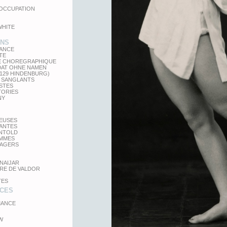
'OCCUPATION
WHITE
ONS
LANCE
TE
E CHOREGRAPHIQUE
DAT OHNE NAMEN
 129 HINDENBURG)
 SANGLANTS
STES
TORIES
NY
TEUSES
GANTES
UNTOLD
MMES
SAGERS
NAIJAR
RE DE VALDOR
TES
CES
ANCE
W