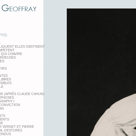
PHS
S
LIQUENT ELLES OBSTINENT
EMPETENT
 QUI CHAVIRE
ARDEUSES
TES
IVES
NTES
LIBRES
SSIBLES
LE
RE (APRÈS CLAUDE CAHUN)
PHOSES
RAPHY I
 CONVICTION
AN
NTS
MENTS
RE
 VERNET ET PIERRE
AL GESTURES
PENDUS