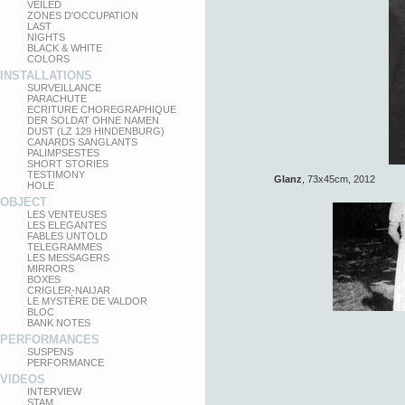
VEILED
ZONES D'OCCUPATION
LAST
NIGHTS
BLACK & WHITE
COLORS
INSTALLATIONS
SURVEILLANCE
PARACHUTE
ECRITURE CHOREGRAPHIQUE
DER SOLDAT OHNE NAMEN
DUST (LZ 129 HINDENBURG)
CANARDS SANGLANTS
PALIMPSESTES
SHORT STORIES
TESTIMONY
Glanz
, 73x45cm, 2012
HOLE
OBJECT
LES VENTEUSES
LES ELEGANTES
FABLES UNTOLD
TELEGRAMMES
LES MESSAGERS
MIRRORS
BOXES
CRIGLER-NAIJAR
LE MYSTÈRE DE VALDOR
BLOC
BANK NOTES
PERFORMANCES
SUSPENS
PERFORMANCE
VIDEOS
INTERVIEW
STAM