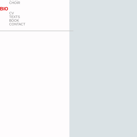
CHOIR
BIO
CV
TEXTS
BOOK
CONTACT