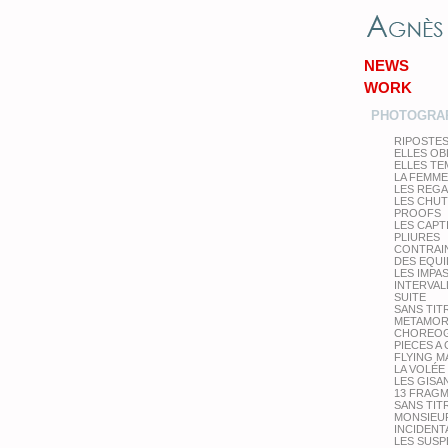
NEWS
WORK
PHOTOGRA
RIPOSTE
ELLES OB
ELLES T
LA FEMME
LES REG
LES CHU
PROOFS
LES CAPT
PLIURES
CONTRAI
DES EQUI
LES IMPA
INTERVAL
SUITE
SANS TIT
METAMOR
CHOREOG
PIECES A
FLYING M
LA VOLÉE
LES GISA
13 FRAG
SANS TIT
MONSIEUR
INCIDENT
LES SUS