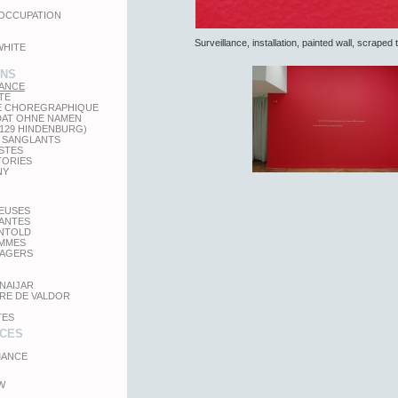
'OCCUPATION
Surveillance, installation, painted wall, scrape
WHITE
ONS
LANCE
TE
E CHOREGRAPHIQUE
DAT OHNE NAMEN
 129 HINDENBURG)
 SANGLANTS
STES
TORIES
NY
TEUSES
GANTES
UNTOLD
MMES
SAGERS
NAIJAR
RE DE VALDOR
TES
CES
ANCE
W