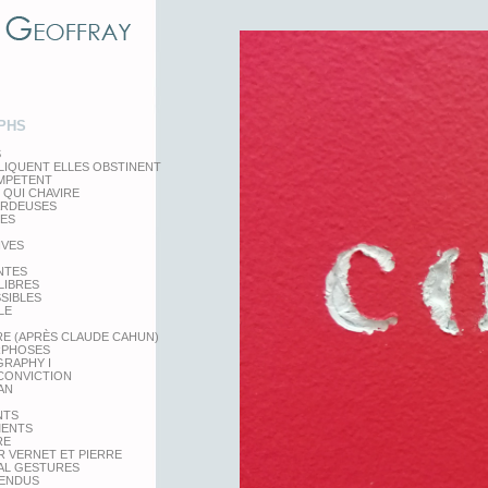
PHS
S
LIQUENT ELLES OBSTINENT
EMPETENT
 QUI CHAVIRE
ARDEUSES
TES
IVES
NTES
LIBRES
SSIBLES
LE
RE (APRÈS CLAUDE CAHUN)
PHOSES
RAPHY I
 CONVICTION
AN
NTS
MENTS
RE
 VERNET ET PIERRE
AL GESTURES
PENDUS