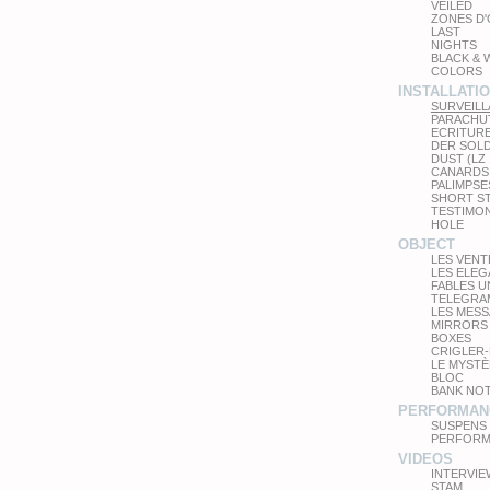
VEILED
ZONES D
LAST
NIGHTS
BLACK & 
COLORS
INSTALLATI
SURVEIL
PARACHU
ECRITUR
DER SOL
DUST (LZ
CANARDS
PALIMPSE
SHORT S
TESTIMO
HOLE
OBJECT
LES VEN
LES ELE
FABLES 
TELEGRA
LES MES
MIRRORS
BOXES
CRIGLER-
LE MYSTÈ
BLOC
BANK NO
PERFORMAN
SUSPENS
PERFORM
VIDEOS
INTERVIE
STAM