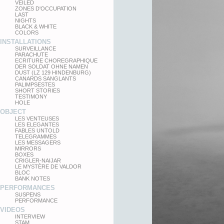
VEILED
ZONES D'OCCUPATION
LAST
NIGHTS
BLACK & WHITE
COLORS
INSTALLATIONS
SURVEILLANCE
PARACHUTE
ECRITURE CHOREGRAPHIQUE
DER SOLDAT OHNE NAMEN
DUST (LZ 129 HINDENBURG)
CANARDS SANGLANTS
PALIMPSESTES
SHORT STORIES
TESTIMONY
HOLE
OBJECT
LES VENTEUSES
LES ELEGANTES
FABLES UNTOLD
TELEGRAMMES
LES MESSAGERS
MIRRORS
BOXES
CRIGLER-NAIJAR
LE MYSTÈRE DE VALDOR
BLOC
BANK NOTES
PERFORMANCES
SUSPENS
PERFORMANCE
VIDEOS
INTERVIEW
STAM