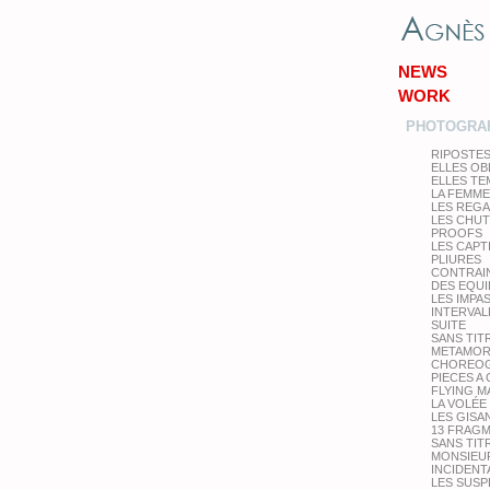
NEWS
WORK
PHOTOGRA
RIPOSTE
ELLES OB
ELLES T
LA FEMME
LES REG
LES CHU
PROOFS
LES CAPT
PLIURES
CONTRAI
DES EQUI
LES IMPA
INTERVAL
SUITE
SANS TIT
METAMOR
CHOREOG
PIECES A
FLYING M
LA VOLÉE
LES GISA
13 FRAG
SANS TIT
MONSIEUR
INCIDENT
LES SUS