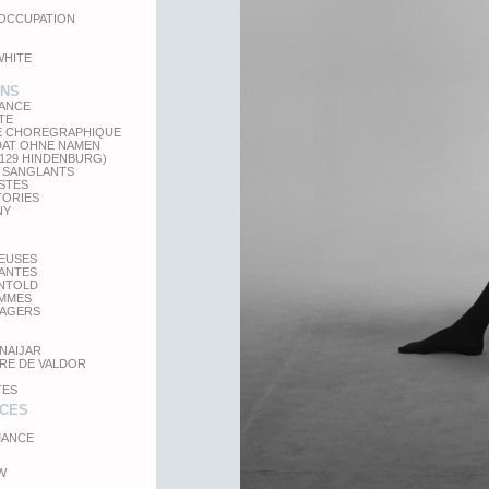
'OCCUPATION
WHITE
ONS
LANCE
TE
E CHOREGRAPHIQUE
DAT OHNE NAMEN
 129 HINDENBURG)
 SANGLANTS
STES
TORIES
NY
TEUSES
GANTES
UNTOLD
MMES
SAGERS
NAIJAR
RE DE VALDOR
TES
CES
ANCE
W