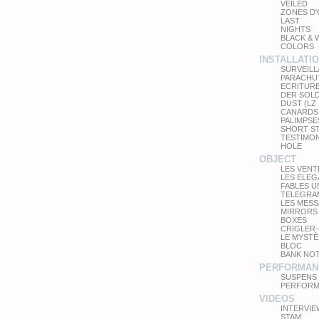
VEILED
ZONES D
LAST
NIGHTS
BLACK & 
COLORS
INSTALLATI
SURVEIL
PARACHU
ECRITUR
DER SOL
DUST (LZ
CANARDS
PALIMPSE
SHORT S
TESTIMO
HOLE
OBJECT
LES VEN
LES ELE
FABLES 
TELEGRA
LES MES
MIRRORS
BOXES
CRIGLER-
LE MYSTÈ
BLOC
BANK NO
PERFORMAN
SUSPENS
PERFORM
VIDEOS
INTERVIE
STAM