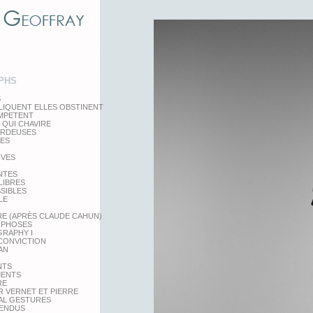
PHS
S
LIQUENT ELLES OBSTINENT
EMPETENT
 QUI CHAVIRE
ARDEUSES
TES
IVES
NTES
LIBRES
SSIBLES
LE
RE (APRÈS CLAUDE CAHUN)
PHOSES
RAPHY I
 CONVICTION
AN
NTS
MENTS
RE
 VERNET ET PIERRE
AL GESTURES
PENDUS