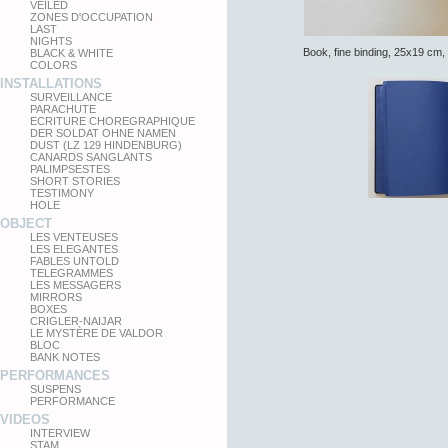
VEILED
ZONES D'OCCUPATION
LAST
NIGHTS
Book, fine binding, 25x19 cm
BLACK & WHITE
COLORS
INSTALLATIONS
SURVEILLANCE
PARACHUTE
ECRITURE CHOREGRAPHIQUE
DER SOLDAT OHNE NAMEN
DUST (LZ 129 HINDENBURG)
CANARDS SANGLANTS
PALIMPSESTES
SHORT STORIES
TESTIMONY
HOLE
OBJECT
LES VENTEUSES
LES ELEGANTES
FABLES UNTOLD
TELEGRAMMES
LES MESSAGERS
MIRRORS
BOXES
CRIGLER-NAIJAR
LE MYSTÈRE DE VALDOR
BLOC
BANK NOTES
PERFORMANCES
SUSPENS
PERFORMANCE
VIDEOS
INTERVIEW
STAM