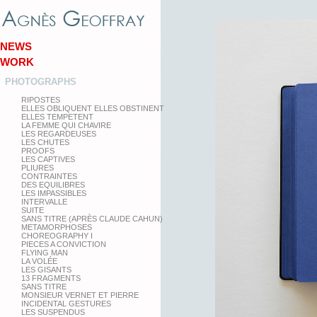
NEWS
WORK
PHOTOGRAPHS
RIPOSTES
ELLES OBLIQUENT ELLES OBSTINENT
ELLES TEMPETENT
LA FEMME QUI CHAVIRE
LES REGARDEUSES
LES CHUTES
PROOFS
LES CAPTIVES
PLIURES
CONTRAINTES
DES EQUILIBRES
LES IMPASSIBLES
INTERVALLE
SUITE
SANS TITRE (APRÈS CLAUDE CAHUN)
METAMORPHOSES
CHOREOGRAPHY I
PIECES A CONVICTION
FLYING MAN
LA VOLÉE
LES GISANTS
13 FRAGMENTS
SANS TITRE
MONSIEUR VERNET ET PIERRE
INCIDENTAL GESTURES
LES SUSPENDUS