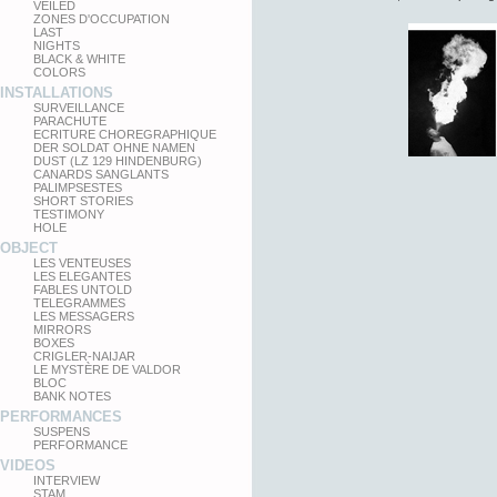
VEILED
ZONES D'OCCUPATION
LAST
NIGHTS
BLACK & WHITE
COLORS
INSTALLATIONS
SURVEILLANCE
PARACHUTE
ECRITURE CHOREGRAPHIQUE
DER SOLDAT OHNE NAMEN
DUST (LZ 129 HINDENBURG)
CANARDS SANGLANTS
PALIMPSESTES
SHORT STORIES
TESTIMONY
HOLE
OBJECT
LES VENTEUSES
LES ELEGANTES
FABLES UNTOLD
TELEGRAMMES
LES MESSAGERS
MIRRORS
BOXES
CRIGLER-NAIJAR
LE MYSTÈRE DE VALDOR
BLOC
BANK NOTES
PERFORMANCES
SUSPENS
PERFORMANCE
VIDEOS
INTERVIEW
STAM