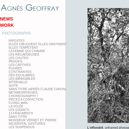
NEWS
WORK
PHOTOGRAPHS
RIPOSTES
ELLES OBLIQUENT ELLES OBSTINENT
ELLES TEMPETENT
LA FEMME QUI CHAVIRE
LES REGARDEUSES
LES CHUTES
PROOFS
LES CAPTIVES
PLIURES
CONTRAINTES
DES EQUILIBRES
LES IMPASSIBLES
INTERVALLE
SUITE
SANS TITRE (APRÈS CLAUDE CAHUN)
METAMORPHOSES
CHOREOGRAPHY I
PIECES A CONVICTION
FLYING MAN
LA VOLÉE
LES GISANTS
13 FRAGMENTS
SANS TITRE
MONSIEUR VERNET ET PIERRE
INCIDENTAL GESTURES
LES SUSPENDUS
L'effondré
, unframed photog