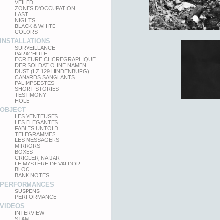
VEILED
ZONES D'OCCUPATION
LAST
NIGHTS
BLACK & WHITE
COLORS
INSTALLATIONS
SURVEILLANCE
PARACHUTE
ECRITURE CHOREGRAPHIQUE
DER SOLDAT OHNE NAMEN
DUST (LZ 129 HINDENBURG)
CANARDS SANGLANTS
PALIMPSESTES
SHORT STORIES
TESTIMONY
HOLE
OBJECT
LES VENTEUSES
LES ELEGANTES
FABLES UNTOLD
TELEGRAMMES
LES MESSAGERS
MIRRORS
BOXES
CRIGLER-NAIJAR
LE MYSTÈRE DE VALDOR
BLOC
BANK NOTES
PERFORMANCES
SUSPENS
PERFORMANCE
VIDEOS
INTERVIEW
STAM