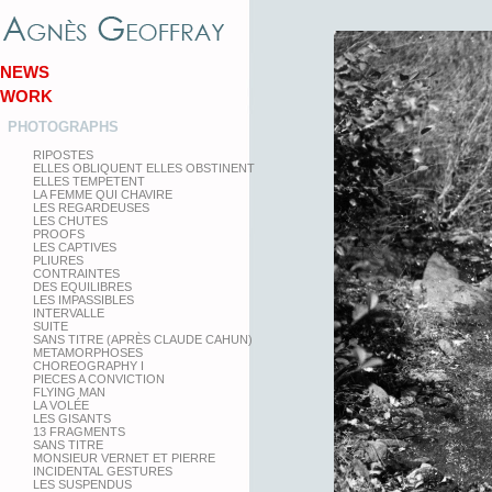
NEWS
WORK
PHOTOGRAPHS
RIPOSTES
ELLES OBLIQUENT ELLES OBSTINENT
ELLES TEMPETENT
LA FEMME QUI CHAVIRE
LES REGARDEUSES
LES CHUTES
PROOFS
LES CAPTIVES
PLIURES
CONTRAINTES
DES EQUILIBRES
LES IMPASSIBLES
INTERVALLE
SUITE
SANS TITRE (APRÈS CLAUDE CAHUN)
METAMORPHOSES
CHOREOGRAPHY I
PIECES A CONVICTION
FLYING MAN
LA VOLÉE
LES GISANTS
13 FRAGMENTS
SANS TITRE
MONSIEUR VERNET ET PIERRE
INCIDENTAL GESTURES
LES SUSPENDUS