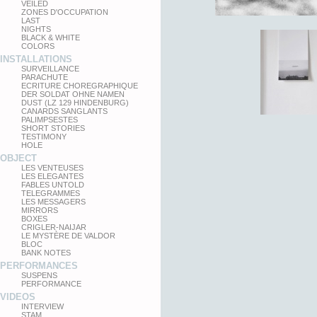
VEILED
ZONES D'OCCUPATION
LAST
NIGHTS
BLACK & WHITE
COLORS
INSTALLATIONS
SURVEILLANCE
PARACHUTE
ECRITURE CHOREGRAPHIQUE
DER SOLDAT OHNE NAMEN
DUST (LZ 129 HINDENBURG)
CANARDS SANGLANTS
PALIMPSESTES
SHORT STORIES
TESTIMONY
HOLE
OBJECT
LES VENTEUSES
LES ELEGANTES
FABLES UNTOLD
TELEGRAMMES
LES MESSAGERS
MIRRORS
BOXES
CRIGLER-NAIJAR
LE MYSTÈRE DE VALDOR
BLOC
BANK NOTES
PERFORMANCES
SUSPENS
PERFORMANCE
VIDEOS
INTERVIEW
STAM