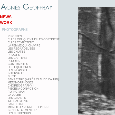
NEWS
WORK
PHOTOGRAPHS
RIPOSTES
ELLES OBLIQUENT ELLES OBSTINENT
ELLES TEMPETENT
LA FEMME QUI CHAVIRE
LES REGARDEUSES
LES CHUTES
PROOFS
LES CAPTIVES
PLIURES
CONTRAINTES
DES EQUILIBRES
LES IMPASSIBLES
INTERVALLE
SUITE
SANS TITRE (APRÈS CLAUDE CAHUN)
METAMORPHOSES
CHOREOGRAPHY I
PIECES A CONVICTION
FLYING MAN
LA VOLÉE
LES GISANTS
13 FRAGMENTS
SANS TITRE
MONSIEUR VERNET ET PIERRE
INCIDENTAL GESTURES
LES SUSPENDUS