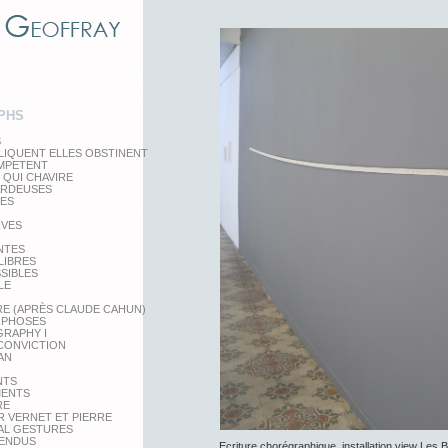
PHS
S
LIQUENT ELLES OBSTINENT
EMPETENT
 QUI CHAVIRE
ARDEUSES
TES
IVES
NTES
LIBRES
SSIBLES
LE
RE (APRÈS CLAUDE CAHUN)
PHOSES
RAPHY I
 CONVICTION
AN
NTS
MENTS
RE
 VERNET ET PIERRE
AL GESTURES
PENDUS
Ecriture chorégraphique, installation view Les B