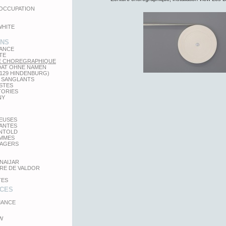
'OCCUPATION
WHITE
ONS
LANCE
TE
E CHOREGRAPHIQUE
DAT OHNE NAMEN
 129 HINDENBURG)
 SANGLANTS
STES
TORIES
NY
TEUSES
GANTES
UNTOLD
MMES
SAGERS
NAIJAR
RE DE VALDOR
TES
CES
ANCE
W