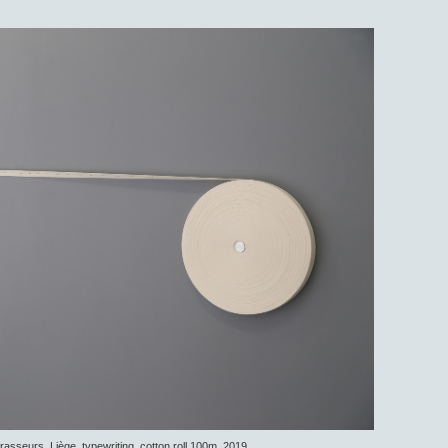
rasseurs, Liège, typewriting, cotton roll 100m, 2019