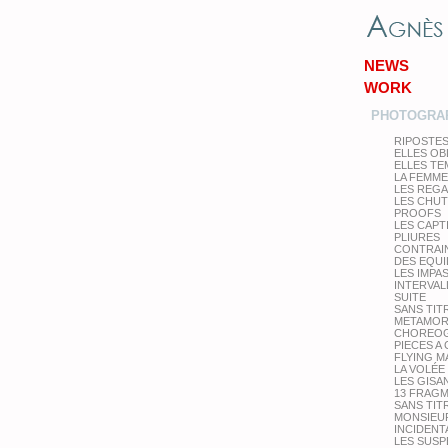
NEWS
WORK
PHOTOGRA
RIPOSTE
ELLES OB
ELLES T
LA FEMME
LES REG
LES CHU
PROOFS
LES CAPT
PLIURES
CONTRAI
DES EQUI
LES IMPA
INTERVAL
SUITE
SANS TIT
METAMOR
CHOREOG
PIECES A
FLYING M
LA VOLÉE
LES GISA
13 FRAG
SANS TIT
MONSIEUR
INCIDENT
LES SUS