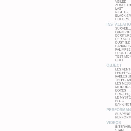
VEILED
ZONES D
LAST
NIGHTS
BLACK & 
COLORS
INSTALLATI
SURVEIL
PARACHU
ECRITUR
DER SOL
DUST (LZ
CANARDS
PALIMPSE
SHORT S
TESTIMO
HOLE
OBJECT
LES VEN
LES ELE
FABLES 
TELEGRA
LES MES
MIRRORS
BOXES
CRIGLER-
LE MYSTÈ
BLOC
BANK NO
PERFORMAN
SUSPENS
PERFORM
VIDEOS
INTERVIE
STAM