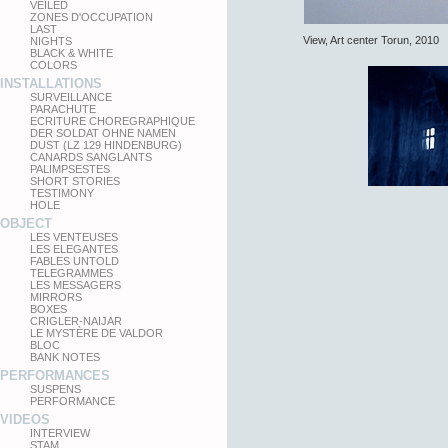
VEILED
ZONES D'OCCUPATION
LAST
View, Art center Torun, 2010
NIGHTS
BLACK & WHITE
COLORS
INSTALLATIONS
SURVEILLANCE
PARACHUTE
ECRITURE CHOREGRAPHIQUE
DER SOLDAT OHNE NAMEN
DUST (LZ 129 HINDENBURG)
CANARDS SANGLANTS
PALIMPSESTES
SHORT STORIES
TESTIMONY
HOLE
OBJECT
LES VENTEUSES
LES ELEGANTES
FABLES UNTOLD
TELEGRAMMES
LES MESSAGERS
MIRRORS
BOXES
CRIGLER-NAIJAR
LE MYSTÈRE DE VALDOR
BLOC
BANK NOTES
PERFORMANCES
SUSPENS
PERFORMANCE
VIDEOS
INTERVIEW
STAM