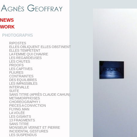
NEWS
WORK
PHOTOGRAPHS
RIPOSTES
ELLES OBLIQUENT ELLES OBSTINENT
ELLES TEMPETENT
LA FEMME QUI CHAVIRE
LES REGARDEUSES
LES CHUTES
PROOFS
LES CAPTIVES
PLIURES
CONTRAINTES
DES EQUILIBRES
LES IMPASSIBLES
INTERVALLE
SUITE
SANS TITRE (APRÈS CLAUDE CAHUN)
METAMORPHOSES
CHOREOGRAPHY I
PIECES A CONVICTION
FLYING MAN
LA VOLÉE
LES GISANTS
13 FRAGMENTS
SANS TITRE
MONSIEUR VERNET ET PIERRE
INCIDENTAL GESTURES
LES SUSPENDUS