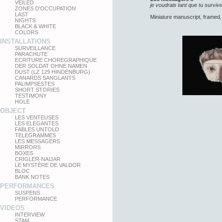
VEILED
je voudrais tant que tu surviv
ZONES D'OCCUPATION
LAST
Miniature manuscript, framed,
NIGHTS
BLACK & WHITE
COLORS
INSTALLATIONS
SURVEILLANCE
PARACHUTE
ECRITURE CHOREGRAPHIQUE
DER SOLDAT OHNE NAMEN
DUST (LZ 129 HINDENBURG)
CANARDS SANGLANTS
PALIMPSESTES
SHORT STORIES
TESTIMONY
HOLE
OBJECT
LES VENTEUSES
LES ELEGANTES
FABLES UNTOLD
TELEGRAMMES
LES MESSAGERS
MIRRORS
BOXES
CRIGLER-NAIJAR
LE MYSTÈRE DE VALDOR
BLOC
BANK NOTES
PERFORMANCES
SUSPENS
PERFORMANCE
VIDEOS
INTERVIEW
STAM