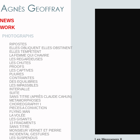
NEWS
WORK
PHOTOGRAPHS
RIPOSTES
ELLES OBLIQUENT ELLES OBSTINENT
ELLES TEMPETENT
LA FEMME QUI CHAVIRE
LES REGARDEUSES
LES CHUTES
PROOFS
LES CAPTIVES
PLIURES
CONTRAINTES
DES EQUILIBRES
LES IMPASSIBLES
INTERVALLE
SUITE
SANS TITRE (APRÈS CLAUDE CAHUN)
METAMORPHOSES
CHOREOGRAPHY I
PIECES A CONVICTION
FLYING MAN
LA VOLÉE
LES GISANTS
13 FRAGMENTS
SANS TITRE
MONSIEUR VERNET ET PIERRE
INCIDENTAL GESTURES
LES SUSPENDUS
Les Messagers II