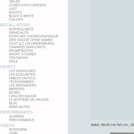
VEILED
ZONES D'OCCUPATION
LAST
NIGHTS
BLACK & WHITE
COLORS
INSTALLATIONS
SURVEILLANCE
PARACHUTE
ECRITURE CHOREGRAPHIQUE
DER SOLDAT OHNE NAMEN
DUST (LZ 129 HINDENBURG)
CANARDS SANGLANTS
PALIMPSESTES
SHORT STORIES
TESTIMONY
HOLE
OBJECT
LES VENTEUSES
LES ELEGANTES
FABLES UNTOLD
TELEGRAMMES
LES MESSAGERS
MIRRORS
BOXES
CRIGLER-NAIJAR
LE MYSTÈRE DE VALDOR
BLOC
BANK NOTES
PERFORMANCES
SUSPENS
PERFORMANCE
Veiled, 48x33 cm/ 9x6 cm,, 2
VIDEOS
INTERVIEW
STAM