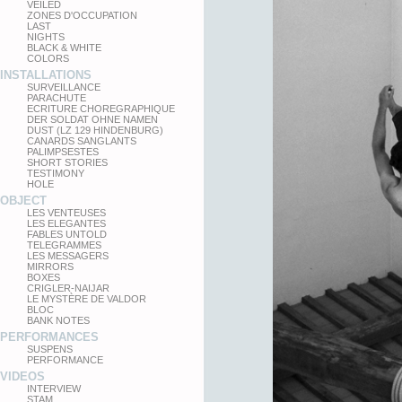
VEILED
ZONES D'OCCUPATION
LAST
NIGHTS
BLACK & WHITE
COLORS
INSTALLATIONS
SURVEILLANCE
PARACHUTE
ECRITURE CHOREGRAPHIQUE
DER SOLDAT OHNE NAMEN
DUST (LZ 129 HINDENBURG)
CANARDS SANGLANTS
PALIMPSESTES
SHORT STORIES
TESTIMONY
HOLE
OBJECT
LES VENTEUSES
LES ELEGANTES
FABLES UNTOLD
TELEGRAMMES
LES MESSAGERS
MIRRORS
BOXES
CRIGLER-NAIJAR
LE MYSTÈRE DE VALDOR
BLOC
BANK NOTES
PERFORMANCES
SUSPENS
PERFORMANCE
VIDEOS
INTERVIEW
STAM