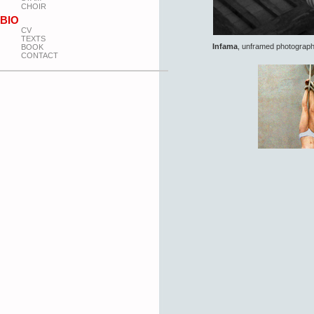
CHOIR
BIO
CV
TEXTS
Infama
, unframed photograp
BOOK
CONTACT