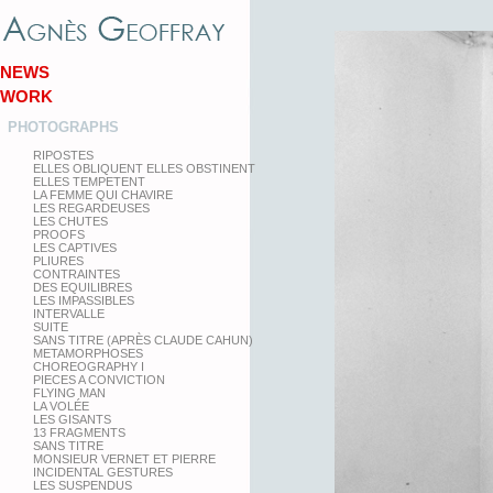
NEWS
WORK
PHOTOGRAPHS
RIPOSTES
ELLES OBLIQUENT ELLES OBSTINENT
ELLES TEMPETENT
LA FEMME QUI CHAVIRE
LES REGARDEUSES
LES CHUTES
PROOFS
LES CAPTIVES
PLIURES
CONTRAINTES
DES EQUILIBRES
LES IMPASSIBLES
INTERVALLE
SUITE
SANS TITRE (APRÈS CLAUDE CAHUN)
METAMORPHOSES
CHOREOGRAPHY I
PIECES A CONVICTION
FLYING MAN
LA VOLÉE
LES GISANTS
13 FRAGMENTS
SANS TITRE
MONSIEUR VERNET ET PIERRE
INCIDENTAL GESTURES
LES SUSPENDUS