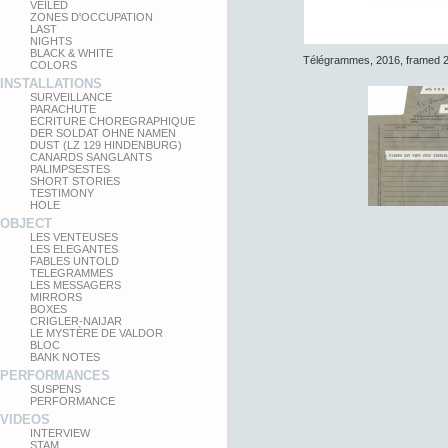
VEILED
ZONES D'OCCUPATION
LAST
NIGHTS
BLACK & WHITE
Télégrammes, 2016, framed 
COLORS
INSTALLATIONS
SURVEILLANCE
PARACHUTE
ECRITURE CHOREGRAPHIQUE
DER SOLDAT OHNE NAMEN
DUST (LZ 129 HINDENBURG)
CANARDS SANGLANTS
PALIMPSESTES
SHORT STORIES
TESTIMONY
HOLE
OBJECT
LES VENTEUSES
LES ELEGANTES
FABLES UNTOLD
TELEGRAMMES
LES MESSAGERS
MIRRORS
BOXES
CRIGLER-NAIJAR
LE MYSTÈRE DE VALDOR
BLOC
BANK NOTES
PERFORMANCES
SUSPENS
PERFORMANCE
VIDEOS
INTERVIEW
STAM