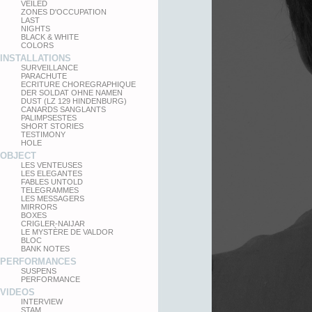
VEILED
ZONES D'OCCUPATION
LAST
NIGHTS
BLACK & WHITE
COLORS
INSTALLATIONS
SURVEILLANCE
PARACHUTE
ECRITURE CHOREGRAPHIQUE
DER SOLDAT OHNE NAMEN
DUST (LZ 129 HINDENBURG)
CANARDS SANGLANTS
PALIMPSESTES
SHORT STORIES
TESTIMONY
HOLE
OBJECT
LES VENTEUSES
LES ELEGANTES
FABLES UNTOLD
TELEGRAMMES
LES MESSAGERS
MIRRORS
BOXES
CRIGLER-NAIJAR
LE MYSTÈRE DE VALDOR
BLOC
BANK NOTES
PERFORMANCES
SUSPENS
PERFORMANCE
VIDEOS
INTERVIEW
STAM