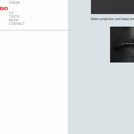
CHOIR
BIO
CV
TEXTS
Slides projection and inkjet pr
BOOK
CONTACT