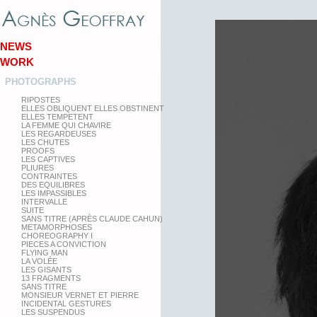
NEWS
WORK
PHOTOGRAPHS
RIPOSTES
ELLES OBLIQUENT ELLES OBSTINENT
ELLES TEMPETENT
LA FEMME QUI CHAVIRE
LES REGARDEUSES
LES CHUTES
PROOFS
LES CAPTIVES
PLIURES
CONTRAINTES
DES EQUILIBRES
LES IMPASSIBLES
INTERVALLE
SUITE
SANS TITRE (APRÈS CLAUDE CAHUN)
METAMORPHOSES
CHOREOGRAPHY I
PIECES A CONVICTION
FLYING MAN
LA VOLÉE
LES GISANTS
13 FRAGMENTS
SANS TITRE
MONSIEUR VERNET ET PIERRE
INCIDENTAL GESTURES
LES SUSPENDUS