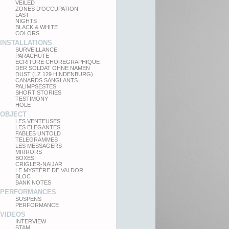
VEILED
ZONES D'OCCUPATION
LAST
NIGHTS
BLACK & WHITE
COLORS
INSTALLATIONS
SURVEILLANCE
PARACHUTE
ECRITURE CHOREGRAPHIQUE
DER SOLDAT OHNE NAMEN
DUST (LZ 129 HINDENBURG)
CANARDS SANGLANTS
PALIMPSESTES
SHORT STORIES
TESTIMONY
HOLE
OBJECT
LES VENTEUSES
LES ELEGANTES
FABLES UNTOLD
TELEGRAMMES
LES MESSAGERS
MIRRORS
BOXES
CRIGLER-NAIJAR
LE MYSTÈRE DE VALDOR
BLOC
BANK NOTES
PERFORMANCES
SUSPENS
PERFORMANCE
VIDEOS
INTERVIEW
STAM