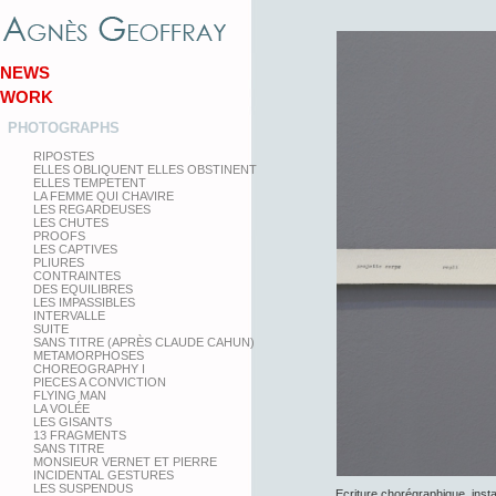
NEWS
WORK
PHOTOGRAPHS
RIPOSTES
ELLES OBLIQUENT ELLES OBSTINENT
ELLES TEMPETENT
LA FEMME QUI CHAVIRE
LES REGARDEUSES
LES CHUTES
PROOFS
LES CAPTIVES
PLIURES
CONTRAINTES
DES EQUILIBRES
LES IMPASSIBLES
INTERVALLE
SUITE
SANS TITRE (APRÈS CLAUDE CAHUN)
METAMORPHOSES
CHOREOGRAPHY I
PIECES A CONVICTION
FLYING MAN
LA VOLÉE
LES GISANTS
13 FRAGMENTS
SANS TITRE
MONSIEUR VERNET ET PIERRE
INCIDENTAL GESTURES
LES SUSPENDUS
Ecriture chorégraphique, insta