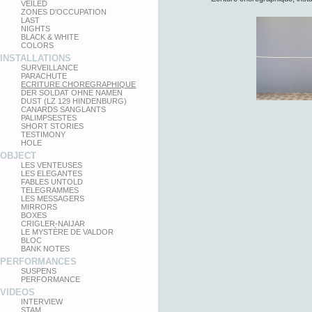
VEILED
ZONES D'OCCUPATION
LAST
NIGHTS
BLACK & WHITE
COLORS
INSTALLATIONS
SURVEILLANCE
PARACHUTE
ECRITURE CHOREGRAPHIQUE
DER SOLDAT OHNE NAMEN
DUST (LZ 129 HINDENBURG)
CANARDS SANGLANTS
PALIMPSESTES
SHORT STORIES
TESTIMONY
HOLE
OBJECT
LES VENTEUSES
LES ELEGANTES
FABLES UNTOLD
TELEGRAMMES
LES MESSAGERS
MIRRORS
BOXES
CRIGLER-NAIJAR
LE MYSTÈRE DE VALDOR
BLOC
BANK NOTES
PERFORMANCES
SUSPENS
PERFORMANCE
VIDEOS
INTERVIEW
STAM